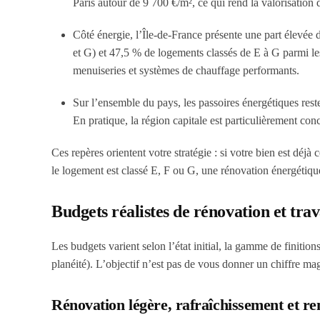
Paris autour de 9 700 €/m², ce qui rend la valorisation 
Côté énergie, l’Île-de-France présente une part élevée 
et G) et 47,5 % de logements classés de E à G parmi les
menuiseries et systèmes de chauffage performants.
Sur l’ensemble du pays, les passoires énergétiques res
En pratique, la région capitale est particulièrement co
Ces repères orientent votre stratégie : si votre bien est déjà 
le logement est classé E, F ou G, une rénovation énergétiqu
Budgets réalistes de rénovation et trav
Les budgets varient selon l’état initial, la gamme de finitions
planéité). L’objectif n’est pas de vous donner un chiffre mag
Rénovation légère, rafraîchissement et re