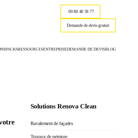
09 80 40 58 77
Demande de devis gratuit
ONS
PACKS
RESSOURCES
ENTREPRISE
DEMANDE DE DEVIS
BLOG
Renova Clea
Solutions Renova Clean
votre
Ravalement de façades
Travaux de peinture