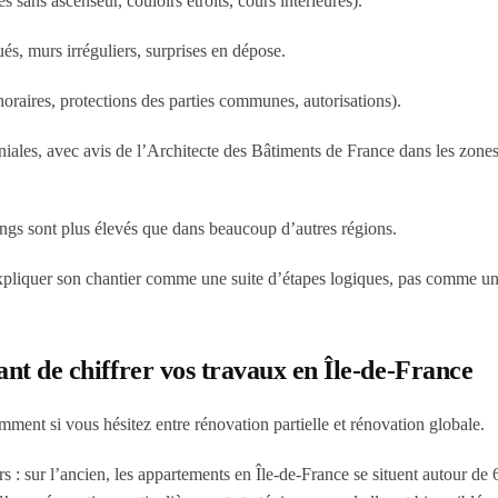
 sans ascenseur, couloirs étroits, cours intérieures).
és, murs irréguliers, surprises en dépose.
oraires, protections des parties communes, autorisations).
niales, avec avis de l’Architecte des Bâtiments de France dans les zone
ings sont plus élevés que dans beaucoup d’autres régions.
expliquer son chantier comme une suite d’étapes logiques, pas comme une
vant de chiffrer vos travaux en Île-de-France
ment si vous hésitez entre rénovation partielle et rénovation globale.
s : sur l’ancien, les appartements en Île-de-France se situent autour de