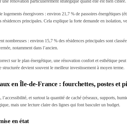
d’une rénovation particulièrement stratégique quand elle est bien ciblée.
de logements énergivores : environ 21,7 % de passoires énergétiques (ét
 résidences principales. Cela explique la forte demande en isolation, ve
tent nombreuses : environ 15,7 % des résidences principales sont classé
ncernée, notamment dans l’ancien.
correct sur le plan énergétique, une rénovation confort et esthétique peut s
e structurée devient souvent le meilleur investissement à moyen terme.
aux en Île-de-France : fourchettes, postes et p
, l’accessibilité, et surtout la quantité de caché (réseaux, supports, humi
ique, mais une lecture claire des lignes qui font basculer un budget.
mise en état