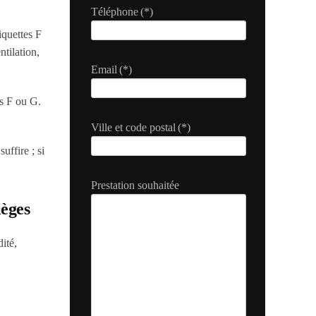
Téléphone
(*)
iquettes F
ntilation,
Email
(*)
es F ou G.
Ville et code postal
(*)
uffire ; si
Prestation souhaitée
ièges
dité,