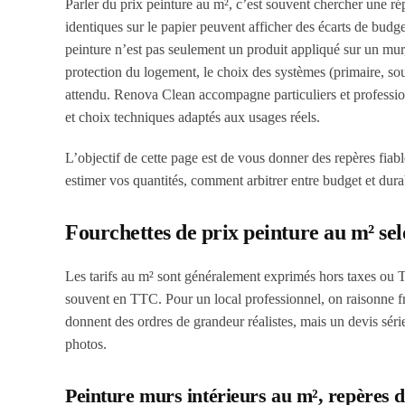
Parler du prix peinture au m², c’est souvent chercher une r
identiques sur le papier peuvent afficher des écarts de budget 
peinture n’est pas seulement un produit appliqué sur un mur,
protection du logement, le choix des systèmes (primaire, sous
attendu. Renova Clean accompagne particuliers et profession
et choix techniques adaptés aux usages réels.
L’objectif de cette page est de vous donner des repères fiable
estimer vos quantités, comment arbitrer entre budget et durab
Fourchettes de prix peinture au m² sel
Les tarifs au m² sont généralement exprimés hors taxes ou TTC
souvent en TTC. Pour un local professionnel, on raisonne f
donnent des ordres de grandeur réalistes, mais un devis sér
photos.
Peinture murs intérieurs au m², repères 