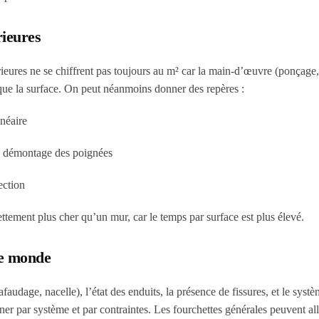
rieures
érieures ne se chiffrent pas toujours au m² car la main-d’œuvre (ponçage,
ue la surface. On peut néanmoins donner des repères :
inéaire
es, démontage des poignées
ection
ttement plus cher qu’un mur, car le temps par surface est plus élevé.
re monde
audage, nacelle), l’état des enduits, la présence de fissures, et le systè
nner par système et par contraintes. Les fourchettes générales peuvent all