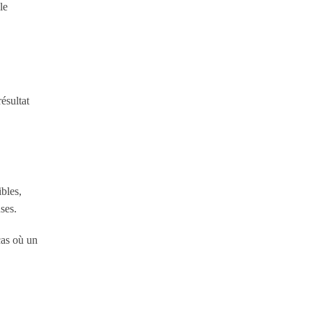
le
ésultat
ibles,
ses.
cas où un