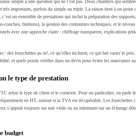
éponse simple à une question qui ne l’est pas. Deux chantiers qui semble
très importants, parfois du simple au triple. La raison tient à un point ce
 c’est un ensemble de prestations qui inclut la préparation des supports,
-couches, finitions), la gestion des contraintes techniques, et le niveau 
nels avec une approche claire : chiffrage transparent, explications pé
s : des fourchettes au m², ce qu’elles incluent, ce qui fait varier le pri
ilité, et quels points vérifier dans un devis pour éviter les mauvaises su
on le type de prestation
 selon le type de client et le contexte. Pour un particulier, on parle le
réquemment en HT, surtout si la TVA est récupérable. Les fourchettes c
ieux s’appuie toujours sur une visite ou au minimum sur un échange détai
de budget