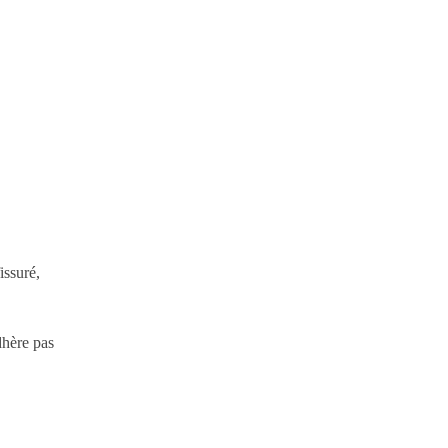
issuré,
dhère pas