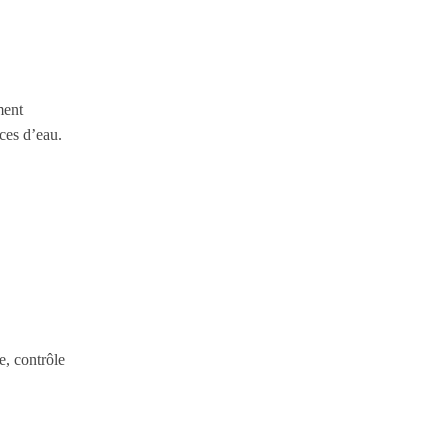
ment
èces d’eau.
e, contrôle