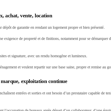
x, achat, vente, location
sur dépôt de garantie en rendant un logement propre et bien présenté.
une exigence de propreté et de finitions, notamment pour se démarquer 
isites et signature, avec un rendu homogène et lumineux.
agement et veulent repartir sur une base saine, propre et remise au go
e marque, exploitation continue
haînent entrées et sorties et ont besoin d’un prestataire capable de ten
ent l’occupation de bureaux après départ d’un collaborateur, d’une équi