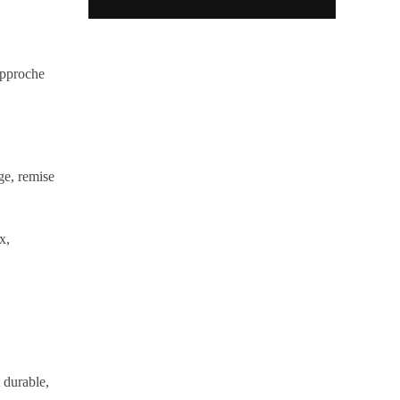
’approche
ge, remise
x,
t durable,