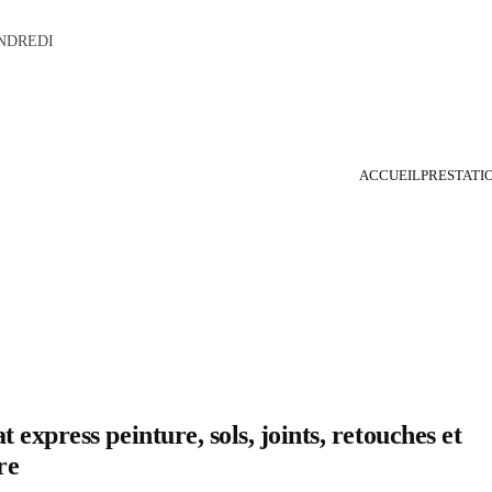
NDREDI
ACCUEIL
PRESTATI
 express peinture, sols, joints, retouches et
re