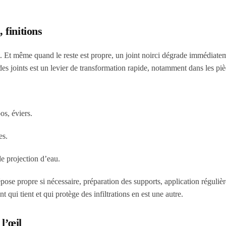
, finitions
ent. Et même quand le reste est propre, un joint noirci dégrade immédiate
des joints est un levier de transformation rapide, notamment dans les pi
os, éviers.
es.
de projection d’eau.
se propre si nécessaire, préparation des supports, application régulièr
 qui tient et qui protège des infiltrations en est une autre.
 l’œil