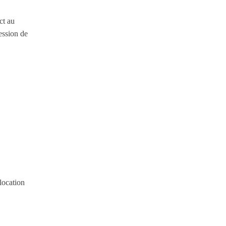
ct au
ession de
elocation