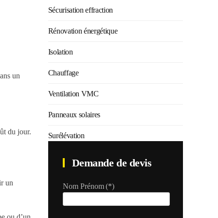
Sécurisation effraction
Rénovation énergétique
Isolation
Chauffage
dans un
Ventilation VMC
Panneaux solaires
ût du jour.
Surélévation
Demande de devis
ir un
Nom Prénom
(*)
pe ou d’un