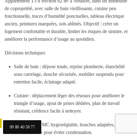
Appartement T3 d’environ 62 m² à Neudorf, dans un immeuble
de copropriété, avec salle de bain vieillissante, cuisine peu
fonctionnelle, traces d’humidité ponctuelles, tableau électrique
ancien, peintures marquées, sols abîmés. Objectif : créer un
logement confortable et durable, limiter les risques de sinistre, et
améliorer la performance d’usage au quotidien.
Décisions techniques
Salle de bain : dépose totale, reprise plomberie, étanchéité
sous carrelage, douche sécurisée, mobilier suspendu pour
entretien facile, éclairage adapté.
Cuisine : déplacement léger des réseaux pour améliorer le
triangle d’usage, ajout de prises dédiées, plan de travail
résistant, crédence facile à nettoyer.
Ventilation : VMC hygroréglable, bouches adaptées, entrée
09 80 40 58 77
d’air cohérente pour éviter condensation.