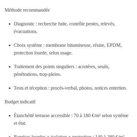
Méthode recommandée
Diagnostic : recherche fuite, contrôle pentes, relevés,
évacuations.
Choix système : membrane bitumineuse, résine, EPDM,
protection lourde, selon usage.
Traitement des points singuliers : acrotères, seuils,
pénétrations, trop-pleins.
Tests et réception : procès-verbal, photos, notices entretien.
Budget indicatif
Étanchéité terrasse accessible :
70 à 180 €/m²
selon système
et état.
Reprises lourdes + isolation + protection :
140 à 280 €/m²
.